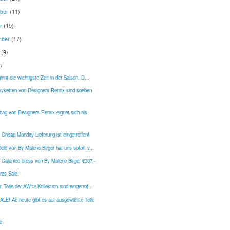
ber
(11)
er
(15)
mber
(17)
t
(9)
)
innt die wichtigste Zeit in der Saison. D...
eyketten von Designers Remix sind soeben
bag von Designers Remix eignet sich als
 Cheap Monday Lieferung ist eingetroffen!
eid von By Malene Birger hat uns sofort v...
Calanico dress von By Malene Birger €387,-
res Sale!
 Teile der AW12 Kollektion sind eingetrof...
E! Ab heute gibt es auf ausgewählte Teile
e