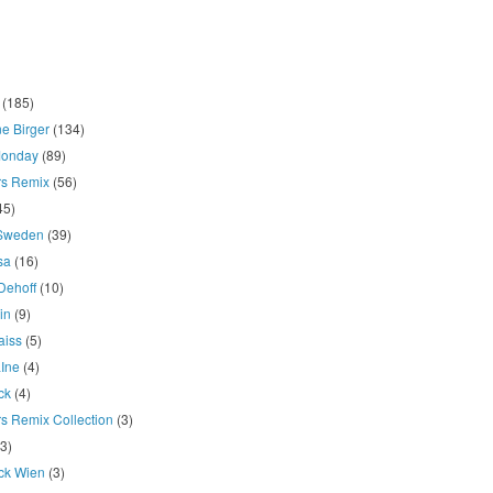
(185)
e Birger
(134)
onday
(89)
rs Remix
(56)
45)
 Sweden
(39)
osa
(16)
Dehoff
(10)
in
(9)
aiss
(5)
LIne
(4)
ck
(4)
s Remix Collection
(3)
(3)
ck Wien
(3)