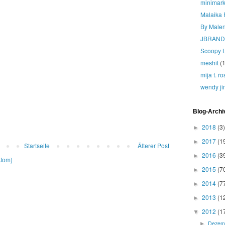
minimark
Malaika 
By Male
JBRAND
Scoopy 
meshit
(1
mija t. r
wendy ji
Blog-Archi
2018
(3)
►
2017
(1
►
Startseite
Älterer Post
2016
(3
►
Atom)
2015
(7
►
2014
(7
►
2013
(1
►
2012
(1
▼
Dezem
►