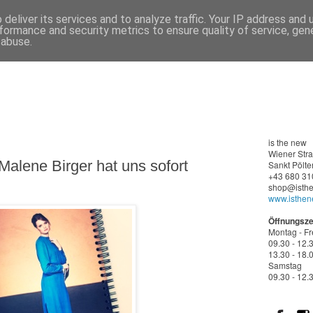
deliver its services and to analyze traffic. Your IP address and
formance and security metrics to ensure quality of service, ge
 abuse.
is the new
Wiener
Str
Malene Birger hat uns sofort
Sankt Pölte
+43 680 31
shop@isthe
www.isthen
Öffnungsze
Montag - Fr
09.30 - 12.
13.30 - 18.
Samstag
09.30 - 12.