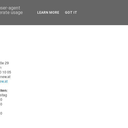
 user-agent
nerate usage
LEARN MORE
GOT IT
aße 29
n
0 10 05
new.at
ew.at
iten:
eitag
30
00
30