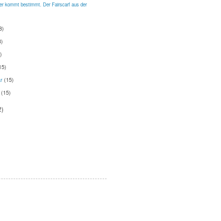
er kommt bestimmt. Der Fairscarf aus der
8)
8)
)
15)
ar
(15)
r
(15)
2)