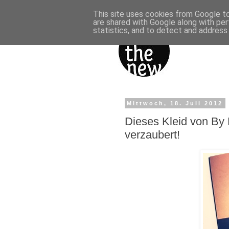
This site uses cookies from Google to 
are shared with Google along with per
statistics, and to detect and address
Mittwoch, 18. Juli 2012
Dieses Kleid von By 
verzaubert!