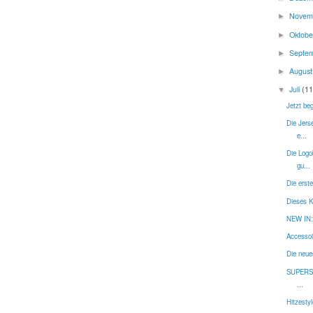
Novem
►
Oktob
►
Septe
►
Augus
►
Juli
(11
▼
Jetzt beg
Die Jers
e...
Die Logo
gu...
Die erste
Dieses Kl
NEW IN: 
Accessoi
Die neuen
SUPERSAL
...
Hitzestyl