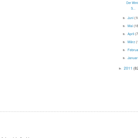
Der Wint
S...
Juni
(1
►
Mai
(1
►
April
(7
►
März
(
►
Febru
►
Janua
►
2011
(8
►