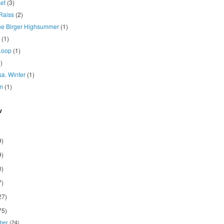
et
(3)
Raiss
(2)
ne Birger Highsummer
(1)
(1)
Loop
(1)
)
osa. Winter
(1)
m
(1)
v
9)
9)
0)
7)
27)
75)
ber
(24)