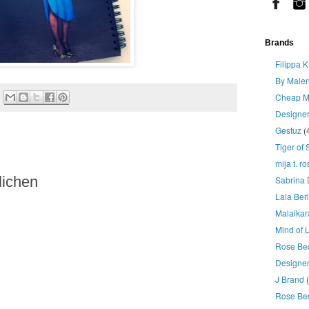
Brands
Filippa K
By Malen
Cheap M
Designe
Gestuz
(
Tiger of
mija t. r
lichen
Sabrina 
Lala Berl
Malaikar
Mind of 
Rose Be
Designer
J Brand
Rose Be