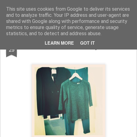
IS THE NEW
IS THE NEW wurde im August 2011 gegründet: IS THE NEW ist eine internationale Begegnung mit angesagten, bekannten und neu entdeckten Labels, die den Ansprüchen der heutigen Fashionistas gerecht werden: qualitativ hochwertige Materialen treffen auf einen cleanen, modernen Look!
This site uses cookies from Google to deliver its services
and to analyze traffic. Your IP address and user-agent are
shared with Google along with performance and security
metrics to ensure quality of service, generate usage
statistics, and to detect and address abuse.
SEP
LEARN MORE
GOT IT
Outfit of the day
29