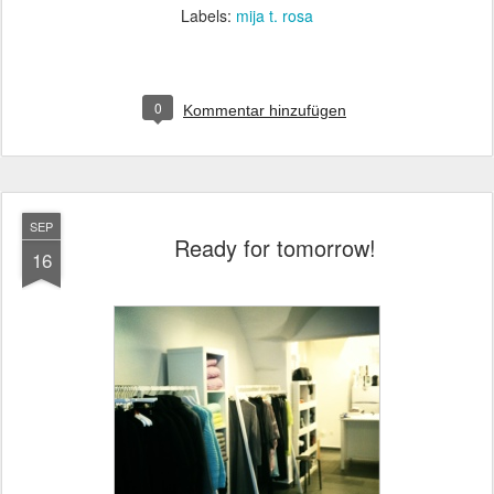
Labels:
mija t. rosa
0
Kommentar hinzufügen
SEP
Ready for tomorrow!
16