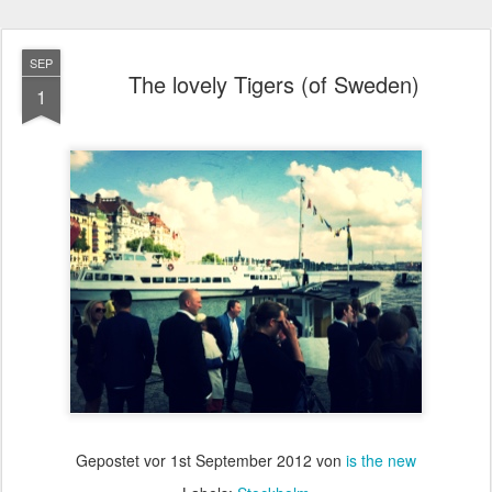
SEP
The lovely Tigers (of Sweden)
1
Gepostet vor
1st September 2012
von
is the new