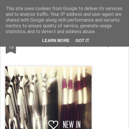
IS THE NEW
IS THE NEW wurde im August 2011 gegründet: IS THE NEW ist eine internationale Begegnung mit angesagten, bekannten und neu entdeckten Labels, die den Ansprüchen der heutigen Fashionistas gerecht werden: qualitativ hochwertige Materialen treffen auf einen cleanen, modernen Look!
This site uses cookies from Google to deliver its services
and to analyze traffic. Your IP address and user-agent are
shared with Google along with performance and security
metrics to ensure quality of service, generate usage
statistics, and to detect and address abuse.
JUL
LEARN MORE
GOT IT
Cheap Monday Herbst Lieblinge
18