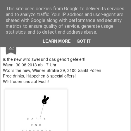
IS THE NEW
IS THE NEW wurde im August 2011 gegründet: IS THE NEW ist eine internationale Begegnung mit angesagten, bekannten und neu entdeckten Labels, die den Ansprüchen der heutigen Fashionistas gerecht werden: qualitativ hochwertige Materialen treffen auf einen cleanen, modernen Look!
This site uses cookies from Google to deliver its services
and to analyze traffic. Your IP address and user-agent are
shared with Google along with performance and security
metrics to ensure quality of service, generate usage
statistics, and to detect and address abuse.
AUG
LEARN MORE
GOT IT
SAVE THE DATE
22
is the new wird zwei und das gehört gefeiert!
Wann: 30.08.2013 ab 17 Uhr
Wo: is the new, Wiener Straße 29, 3100 Sankt Pölten
Free drinks, Häppchen & special offers!
Wir freuen uns auf Euch!