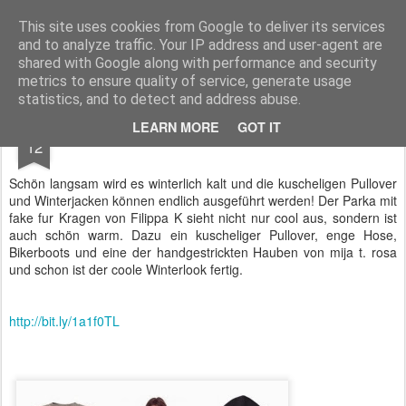
IS THE NEW
IS THE NEW wurde im August 2011 gegründet: IS THE NEW ist eine internationale Begegnung mit angesagten, bekannten und neu entdeckten Labels, die den Ansprüchen der heutigen Fashionistas gerecht werden: qualitativ hochwertige Materialen treffen auf einen cleanen, modernen Look!
This site uses cookies from Google to deliver its services
and to analyze traffic. Your IP address and user-agent are
shared with Google along with performance and security
metrics to ensure quality of service, generate usage
statistics, and to detect and address abuse.
NOV
LEARN MORE
GOT IT
Modisch durch die Kälte
12
Schön langsam wird es winterlich kalt und die kuscheligen Pullover
und Winterjacken können endlich ausgeführt werden! Der Parka mit
fake fur Kragen von Filippa K sieht nicht nur cool aus, sondern ist
auch schön warm. Dazu ein kuscheliger Pullover, enge Hose,
Bikerboots und eine der handgestrickten Hauben von mija t. rosa
und schon ist der coole Winterlook fertig.
http://bit.ly/1a1f0TL