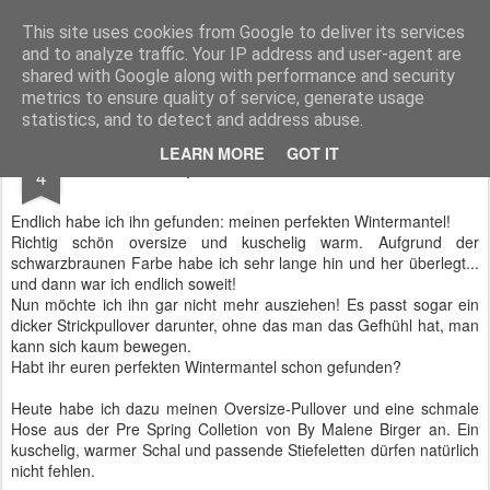
IS THE NEW
IS THE NEW wurde im August 2011 gegründet: IS THE NEW ist eine internationale Begegnung mit angesagten, bekannten und neu entdeckten Labels, die den Ansprüchen der heutigen Fashionistas gerecht werden: qualitativ hochwertige Materialen treffen auf einen cleanen, modernen Look!
This site uses cookies from Google to deliver its services
and to analyze traffic. Your IP address and user-agent are
shared with Google along with performance and security
metrics to ensure quality of service, generate usage
statistics, and to detect and address abuse.
DEC
LEARN MORE
GOT IT
Der perfekte Wintermantel
4
Endlich habe ich ihn gefunden: meinen perfekten Wintermantel!
Richtig schön oversize und kuschelig warm. Aufgrund der
schwarzbraunen Farbe habe ich sehr lange hin und her überlegt...
und dann war ich endlich soweit!
Nun möchte ich ihn gar nicht mehr ausziehen! Es passt sogar ein
dicker Strickpullover darunter, ohne das man das Gefhühl hat, man
kann sich kaum bewegen.
Habt ihr euren perfekten Wintermantel schon gefunden?
Heute habe ich dazu meinen Oversize-Pullover und eine schmale
Hose aus der Pre Spring Colletion von By Malene Birger an. Ein
kuschelig, warmer Schal und passende Stiefeletten dürfen natürlich
nicht fehlen.