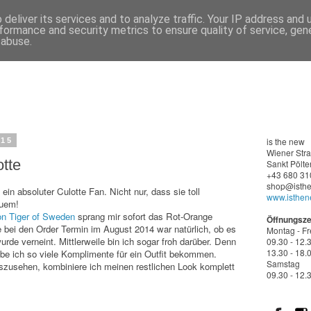
deliver its services and to analyze traffic. Your IP address and
formance and security metrics to ensure quality of service, ge
 abuse.
is the new
015
Wiener
Str
tte
Sankt Pölte
+43 680 31
shop@isthe
in absoluter Culotte Fan. Nicht nur, dass sie toll
www.isthen
quem!
on Tiger of Sweden
sprang mir sofort das Rot-Orange
Öffnungsze
 bei den Order Termin im August 2014 war natürlich, ob es
Montag - Fr
rde verneint. Mittlerweile bin ich sogar froh darüber. Denn
09.30 - 12.
13.30 - 18.
habe ich so viele Komplimente für ein Outfit bekommen.
Samstag
szusehen, kombiniere ich meinen restlichen Look komplett
09.30 - 12.