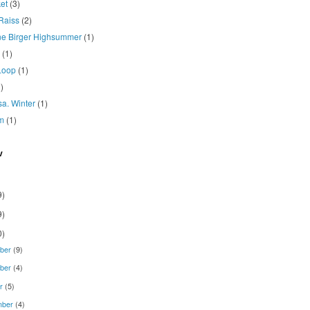
et
(3)
Raiss
(2)
ne Birger Highsummer
(1)
(1)
Loop
(1)
)
osa. Winter
(1)
m
(1)
v
9)
9)
0)
ber
(9)
ber
(4)
er
(5)
mber
(4)