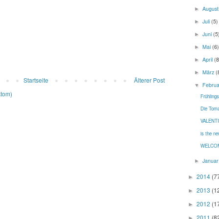
Augus
►
Juli
(5)
►
Juni
(5
►
Mai
(6)
►
April
(8
►
März
(
►
Startseite
Älterer Post
Febru
▼
Atom)
Frühlings
Die Toma
VALENT
is the 
WELCOM
Janua
►
2014
(7
►
2013
(1
►
2012
(1
►
2011
(8
►