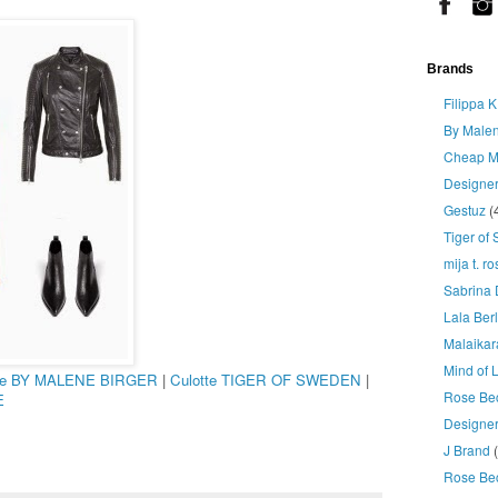
Brands
Filippa K
By Malen
Cheap M
Designe
Gestuz
(
Tiger of
mija t. r
Sabrina 
Lala Berl
Malaikar
Mind of 
che BY MALENE BIRGER
|
Culotte TIGER OF SWEDEN
|
Rose Be
E
Designer
J Brand
Rose Be