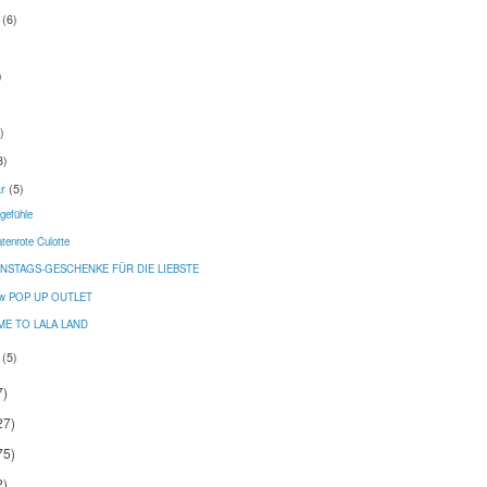
t
(6)
)
)
8)
ar
(5)
gefühle
tenrote Culotte
INSTAGS-GESCHENKE FÜR DIE LIEBSTE
new POP UP OUTLET
E TO LALA LAND
r
(5)
7)
27)
75)
2)