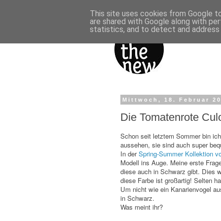
This site uses cookies from Google to 
are shared with Google along with per
statistics, and to detect and address
Mittwoch, 18. Februar 2
Die Tomatenrote Culo
Schon seit letztem Sommer bin ich e
aussehen, sie sind auch super be
In der
Spring-Summer Kollektion v
Modell ins Auge. Meine erste Frage
diese auch in Schwarz gibt. Dies wu
diese Farbe ist großartig! Selten 
Um nicht wie ein Kanarienvogel au
in Schwarz.
Was meint ihr?