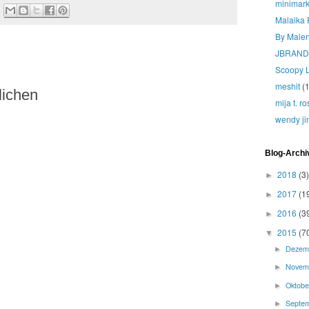
minimark
Malaika 
By Male
JBRAND
Scoopy 
meshit
(1
lichen
mija t. r
wendy ji
Blog-Archi
2018
(3)
►
2017
(1
►
2016
(3
►
2015
(7
▼
Dezem
►
Novem
►
Oktob
►
Septe
►