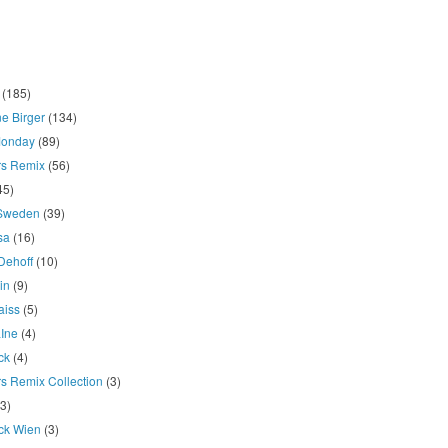
(185)
e Birger
(134)
onday
(89)
rs Remix
(56)
45)
 Sweden
(39)
osa
(16)
Dehoff
(10)
in
(9)
aiss
(5)
LIne
(4)
ck
(4)
s Remix Collection
(3)
(3)
ck Wien
(3)