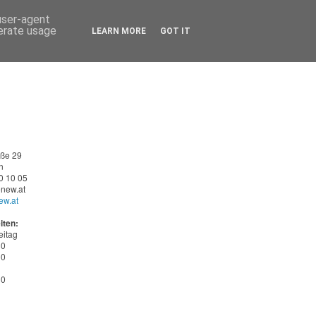
 user-agent
nerate usage
LEARN MORE
GOT IT
aße 29
n
0 10 05
new.at
ew.at
iten:
eitag
30
00
30