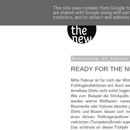
This site uses cookies from Google to 
are shared with Google along with per
statistics, and to detect and address
Donnerstag, 22. Februar
READY FOR THE N
Mitte Februar ist für mich der Win
Frühlingskollektionen ein! Auch we
ärmellose Shirts nicht sofort trage
Wie zum Beispiel die Strickpullis 
werden wärme Wollfasern verwen
Baumwolle oder Viskose darunter 
Shirts und Blusen lassen sich m
einen dünnen Rollkragenpullove
verkürzten (Trompeten)Ärmeln supe
Das schönste an diesen Frühjahr is