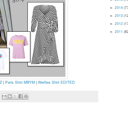
2014
(7
►
2013
(1
►
2012
(1
►
2011
(8
►
Z
|
Paris Shirt MBYM
|
Weißes Shirt EDITED