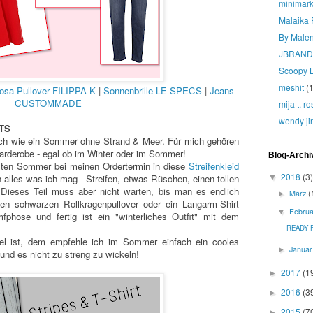
minimark
Malaika 
By Male
JBRAND
Scoopy 
meshit
(1
osa Pullover FILIPPA K
|
Sonnenbrille LE SPECS
|
Jeans
CUSTOMMADE
mija t. r
wendy ji
TS
mich wie ein Sommer ohne Strand & Meer. Für mich gehören
Garderobe - egal ob im Winter oder im Sommer!
Blog-Archi
tzten Sommer bei meinen Ordertermin in diese
Streifenkleid
2018
(3)
h alles was ich mag - Streifen, etwas Rüschen, einen tollen
▼
 Dieses Teil muss aber nicht warten, bis man es endlich
März
(
►
en schwarzen Rollkragenpullover oder ein Langarm-Shirt
Febru
▼
mfphose und fertig ist ein "winterliches Outfit" mit dem
READY 
l ist, dem empfehle ich im Sommer einfach ein cooles
Janua
►
 und es nicht zu streng zu wickeln!
2017
(1
►
2016
(3
►
2015
(7
►