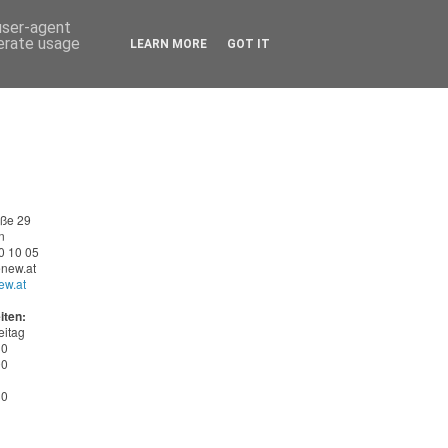
 user-agent
nerate usage
LEARN MORE
GOT IT
aße 29
n
0 10 05
new.at
ew.at
iten:
eitag
30
00
30