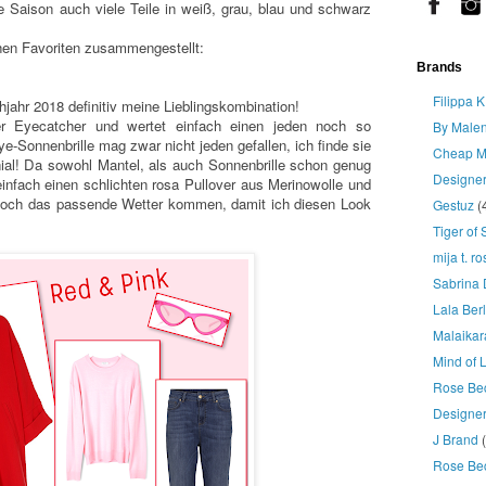
e Saison auch viele Teile in weiß, grau, blau und schwarz
hen Favoriten zusammengestellt:
Brands
Filippa K
jahr 2018 definitiv meine Lieblingskombination!
er Eyecatcher und wertet einfach einen jeden noch so
By Malen
e-Sonnenbrille mag zwar nicht jeden gefallen, ich finde sie
Cheap M
nial! Da sowohl Mantel, als auch Sonnenbrille schon genug
Designe
infach einen schlichten rosa Pullover aus Merinowolle und
noch das passende Wetter kommen, damit ich diesen Look
Gestuz
(
Tiger of
mija t. r
Sabrina 
Lala Berl
Malaikar
Mind of 
Rose Be
Designer
J Brand
Rose Be