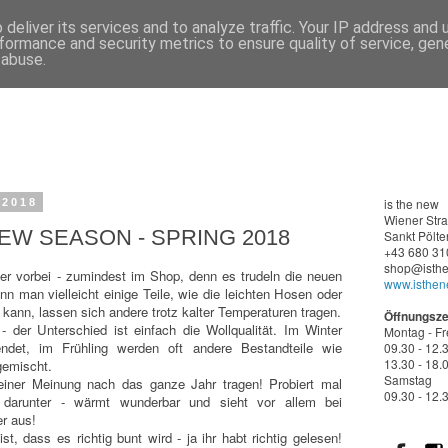
deliver its services and to analyze traffic. Your IP address and
formance and security metrics to ensure quality of service, ge
 abuse.
is the new
 2018
Wiener
Str
EW SEASON - SPRING 2018
Sankt Pölte
+43 680 31
shop@isthe
ter vorbei - zumindest im Shop, denn es trudeln die neuen
www.isthen
nn man vielleicht einige Teile, wie die leichten Hosen oder
n kann, lassen sich andere trotz kalter Temperaturen tragen.
Öffnungsze
- der Unterschied ist einfach die Wollqualität. Im Winter
Montag - Fr
det, im Frühling werden oft andere Bestandteile wie
09.30 - 12.
13.30 - 18.
gemischt.
Samstag
einer Meinung nach das ganze Jahr tragen! Probiert mal
09.30 - 12.
r darunter - wärmt wunderbar und sieht vor allem bei
r aus!
t, dass es richtig bunt wird - ja ihr habt richtig gelesen!