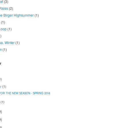
et
(3)
Raiss
(2)
ne Birger Highsummer
(1)
(1)
Loop
(1)
)
osa. Winter
(1)
m
(1)
v
1)
ar
(1)
FOR THE NEW SEASON - SPRING 2018
r
(1)
9)
9)
0)