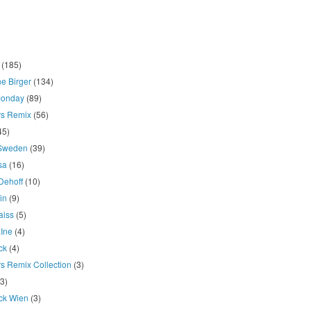
(185)
e Birger
(134)
onday
(89)
rs Remix
(56)
45)
 Sweden
(39)
osa
(16)
Dehoff
(10)
in
(9)
aiss
(5)
LIne
(4)
ck
(4)
s Remix Collection
(3)
(3)
ck Wien
(3)