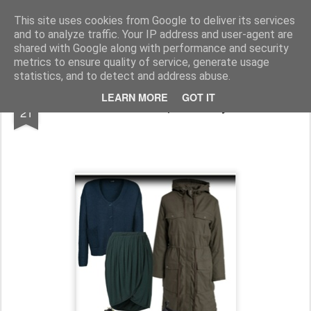
IS THE NEW
IS THE NEW wurde im August 2011 gegründet: IS THE NEW ist eine internationale Begegnung mit angesagten, bekannten und neu entdeckten Labels, die den Ansprüchen der heutigen Fashionistas gerecht werden: qualitativ hochwertige Materialen treffen auf einen cleanen, modernen Look!
This site uses cookies from Google to deliver its services
and to analyze traffic. Your IP address and user-agent are
shared with Google along with performance and security
metrics to ensure quality of service, generate usage
statistics, and to detect and address abuse.
DEC
LEARN MORE
GOT IT
Best of Cheap Monday Sale
21