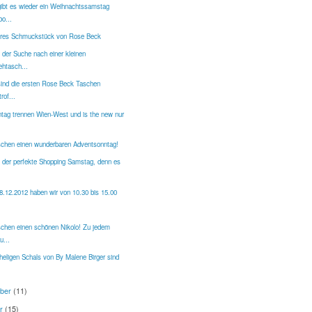
ibt es wieder ein Weihnachtssamstag
o...
eres Schmuckstück von Rose Beck
 der Suche nach einer kleinen
htasch...
ind die ersten Rose Beck Taschen
rof...
ntag trennen Wien-West und is the new nur
chen einen wunderbaren Adventsonntag!
t der perfekte Shopping Samstag, denn es
8.12.2012 haben wir von 10.30 bis 15.00
chen einen schönen Nikolo! Zu jedem
u...
heligen Schals von By Malene Birger sind
ber
(11)
er
(15)