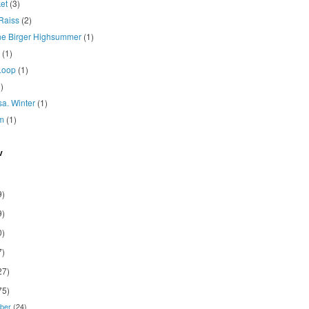
et
(3)
Raiss
(2)
ne Birger Highsummer
(1)
(1)
Loop
(1)
)
osa. Winter
(1)
m
(1)
v
9)
9)
0)
7)
27)
75)
ber
(24)