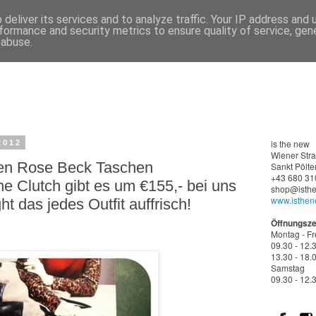
deliver its services and to analyze traffic. Your IP address and
formance and security metrics to ensure quality of service, ge
 abuse.
is the new
2012
Wiener
Str
ten Rose Beck Taschen
Sankt Pölte
+43 680 31
ine Clutch gibt es um €155,- bei uns
shop@isthe
www.isthen
ht das jedes Outfit auffrisch!
Öffnungsze
Montag - Fr
09.30 - 12.
13.30 - 18.
Samstag
09.30 - 12.