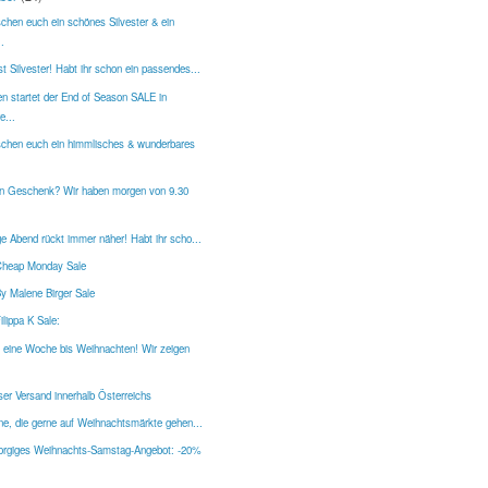
chen euch ein schönes Silvester & ein
.
t Silvester! Habt ihr schon ein passendes...
n startet der End of Season SALE in
e...
chen euch ein himmlisches & wunderbares
n Geschenk? Wir haben morgen von 9.30
.
ge Abend rückt immer näher! Habt ihr scho...
Cheap Monday Sale
By Malene Birger Sale
ilippa K Sale:
 eine Woche bis Weihnachten! Wir zeigen
ser Versand innerhalb Österreichs
ene, die gerne auf Weihnachtsmärkte gehen...
rgiges Weihnachts-Samstag-Angebot: -20%