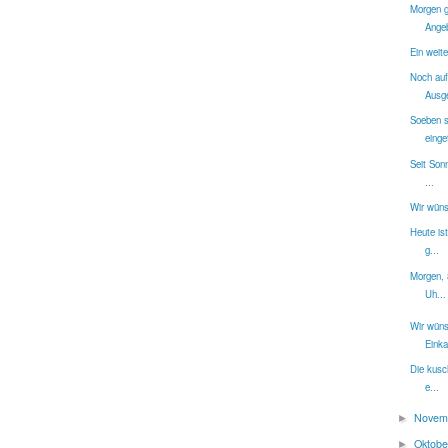
Morgen g
Angeb
Ein weit
Noch auf
Ausge
Soeben s
einget
Seit Son
...
Wir wüns
Heute is
g...
Morgen, 
Uh...
Wir wüns
Einka
Die kusc
e...
Novem
►
Oktob
►