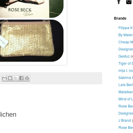
Brands
Filippa K
By Malen
Cheap M
Designe
Gestuz
(
Tiger of
mija t. r
Sabrina 
Lala Berl
Malaikar
Mind of 
Rose Be
Designer
lichen
J Brand
Rose Be