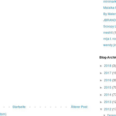
minimark
Malaika 
By Male
JBRAND
Scoopy 
meshit
(1
mija t. r
wendy ji
Blog-Archi
2018
(3)
►
2017
(1
►
2016
(3
►
2015
(7
►
2014
(7
►
2013
(1
►
Startseite
Älterer Post
2012
(1
▼
Atom)
Dezem
▼