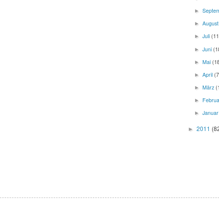
Septe
►
Augus
►
Juli
(11
►
Juni
(1
►
Mai
(1
►
April
(7
►
März
(
►
Febru
►
Janua
►
2011
(8
►