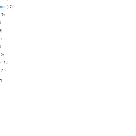
mber
(17)
t
(9)
)
8)
8)
)
15)
ar
(15)
r
(15)
2)