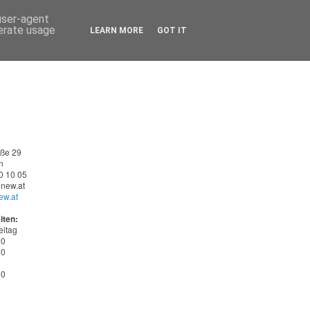
 user-agent
nerate usage
LEARN MORE
GOT IT
aße 29
n
0 10 05
new.at
ew.at
iten:
eitag
30
00
30