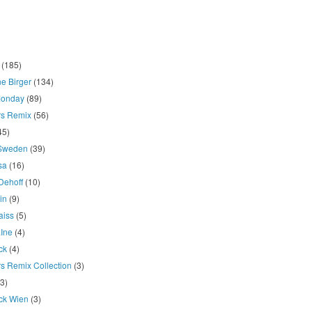
(185)
e Birger
(134)
onday
(89)
rs Remix
(56)
45)
 Sweden
(39)
osa
(16)
Dehoff
(10)
in
(9)
aiss
(5)
LIne
(4)
ck
(4)
s Remix Collection
(3)
(3)
ck Wien
(3)