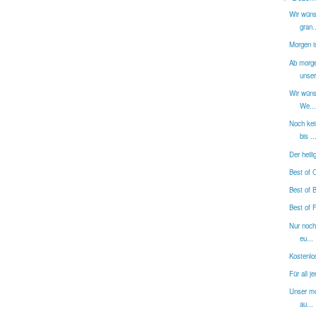
Wir wüns
gran..
Morgen is
Ab morge
unser
Wir wüns
We...
Noch kei
bis ..
Der heili
Best of 
Best of 
Best of F
Nur noch
eu...
Kostenlo
Für all j
Unser mo
au...