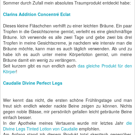
Sommer durch Zufall mein absolutes Traumprodukt entdeckt habe:
Clarins Addition Concentré Eclat
Dieses kleine Fläschchen verhilft zu einer leichten Bräune. Ein paar
Tropfen in die Gesichtscreme gemixt, verleiht es eine gleichmäßige
Bräune. Ich verwende es alle zwei Tage und gebe zwei bis drei
Tropfen in meine Gesichtscreme, je nachdem wie intensiv man die
Bräune möchte, kann man es auch täglich verwenden. Ab und zu
habe ich es auch unter meine Körperlotion gemixt, um meine
Bräune damit ein wenig zu verlängern.
Seit kurzem gibt es nun endlich auch
das gleiche Produkt für den
Körper
!
Caudalie Divine Perfect Legs
Wer kennt das nicht, die ersten schöne Frühlingstage und man
freut sich endlich wieder nackte Beine zeigen zu können. Nichts
gegen noble Blässe, mir persönlich gefallen leicht gebräunte Beine
einfach besser.
In der Apotheke meines Vertauens wurde mir letztes Jahr
die
Divine Legs Tinted Lotion von Caudalie
empfohlen.
Am Anfang stand ich diesem Produkt total skeptisch gegenüber.