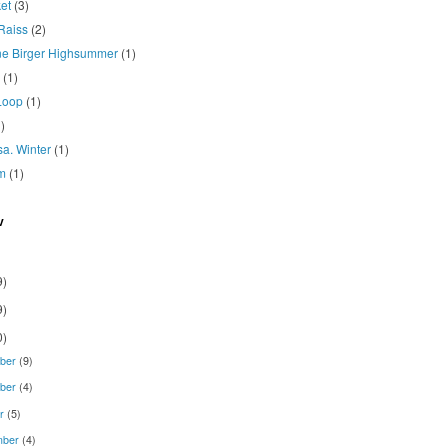
et
(3)
Raiss
(2)
ne Birger Highsummer
(1)
(1)
Loop
(1)
)
osa. Winter
(1)
m
(1)
v
9)
9)
0)
ber
(9)
ber
(4)
er
(5)
mber
(4)