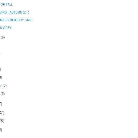
FOR FALL
MIND | AUTUMN 2015
DE BLUEBERRY CAKE
N GREY
t
(6)
)
)
8)
ar
(5)
r
(5)
7)
27)
75)
2)