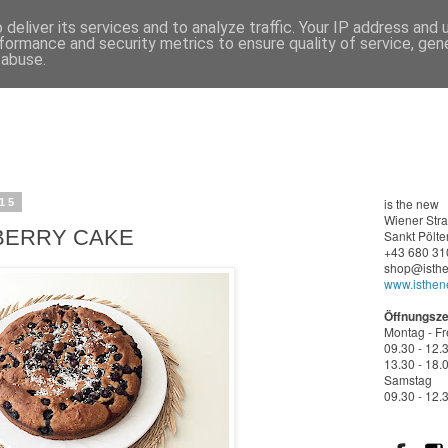
deliver its services and to analyze traffic. Your IP address and
formance and security metrics to ensure quality of service, ge
 abuse.
is the new
015
Wiener
Str
BERRY CAKE
Sankt Pölte
+43 680 31
shop@isthe
www.isthen
Öffnungsze
Montag - Fr
09.30 - 12.
13.30 - 18.
Samstag
09.30 - 12.