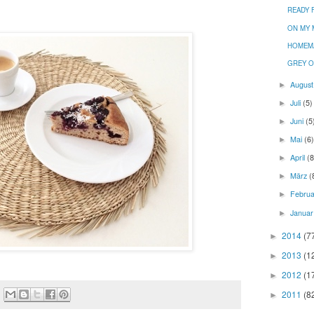
READY 
ON MY 
HOMEMA
GREY O
Augus
►
Juli
(5)
►
Juni
(5
►
Mai
(6)
►
April
(8
►
März
(
►
Febru
►
Janua
►
2014
(7
►
2013
(1
►
2012
(1
►
2011
(8
►