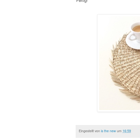
Fertig!
Eingestellt von
is the new
um
16:59