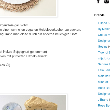
Brands
Filippa K
rgendwie gar nicht!
By Malen
an einen schnellen veganen Heidelbeerkuchen zu backen.
ag, kann man diese durch ein anderes beliebiges Obst
Cheap M
Designe
Gestuz
(
mel Kokos-Sojajoghurt genommen)
Tiger of
on mit pürrierten Datteln ersetzt)
mija t. r
Sabrina 
les Öl)
Lala Berl
Malaikar
Mind of 
Rose Be
Designer
J Brand
Rose Be