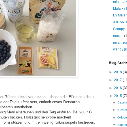
minimark
Malaika 
By Male
JBRAND
Scoopy 
meshit
(1
mija t. r
wendy ji
Blog-Archi
2018
(3)
►
2017
(1
►
2016
(3
►
2015
(7
iner Rührschüssel vermischen, danach die Flüssigen dazu
▼
te der Teig zu fest sein, einfach etwas Reismilch
Dezem
►
lbeeren unterheben.
Novem
►
enig Mehl einstäuben und den Teig einfüllen. Bei 200 ° C
Minuten backen. Holzstäbchenprobe machen!
Oktob
►
r Form stürzen und mit ein wenig Kokosraspeln bestreuen.
Septe
▼