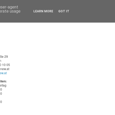
 user-agent
nerate usage
LEARN MORE
GOT IT
aße 29
n
0 10 05
new.at
ew.at
iten:
eitag
30
00
30