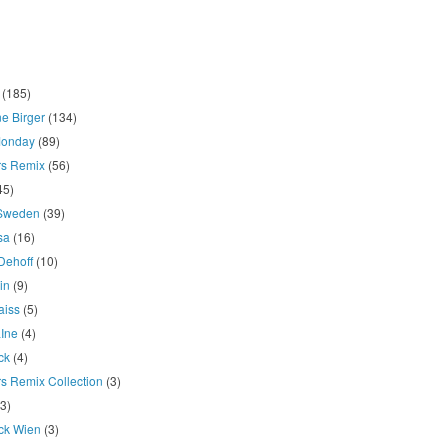
(185)
e Birger
(134)
onday
(89)
rs Remix
(56)
45)
 Sweden
(39)
osa
(16)
Dehoff
(10)
in
(9)
aiss
(5)
LIne
(4)
ck
(4)
s Remix Collection
(3)
(3)
ck Wien
(3)